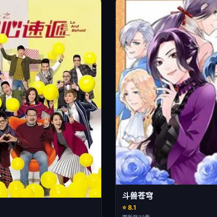
斗兽苍穹
⭐ 8.1