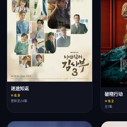
迷途知返
破晓行动
⭐ 8.9
⭐ 9.2
更新至24集
全1集