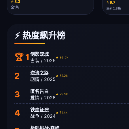
⭐ 8.3
⭐ 9.7
全1集
更新至8集
⚡ 热度飙升榜
剑影双城
🏆 1
🔥 98.5k
古装 / 2026
逆流之路
2
🔥 87.2k
剧情 / 2025
匿名告白
3
🔥 79.9k
爱情 / 2026
铁血征途
4
🔥 71.4k
战争 / 2024
极限挑战·巅峰