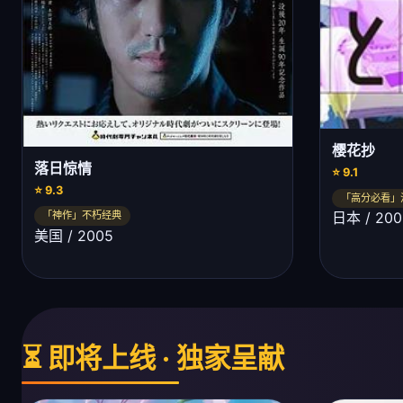
樱花抄
落日惊情
⭐ 9.1
⭐ 9.3
「高分必看」
日本 / 200
「神作」不朽经典
美国 / 2005
⏳ 即将上线 · 独家呈献